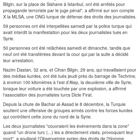
Bilgin, sur la place de Sishane à Istanbul, ont été arrêtés pour
propagande terroriste par le juge pénal", a affirmé sur son compte
X la MLSA, une ONG turque de défense des droits des journalistes.
59 personnes ont été interpellées samedi par la police turque qui
avait interdit la manifestation pour les deux journalistes tués en
Syrie.
50 personnes ont été relâchées samedi et dimanche, tandis que
neuf ont été transférées devant la cour qui par la suite a décidé
leur arrestation.
Nazim Dastan, 32 ans, et Cihan Bilgin, 29 ans, qui travaillaient pour
des médias kurdes, ont été tués jeudi près du barrage de Techrine,
à environ 100 kilomètres à l'est d'Alep, la deuxième ville de Syrie,
lorsque leur voiture a été touchée par une explosion, a affirmé
l'association des journalistes turcs Dicle Firat.
Depuis la chute de Bachar al-Assad le 8 décembre, la Turquie
soutient une offensive de groupes armés contre les forces kurdes
qui contrôlent cette zone du nord de la Syrie.
Les deux journalistes "couvraient les événements dans la zone"
quand "un drone turc (...) les a directement visés, provoquant leur
mort", a souligné l'Observatoire syrien des droits de l'Homme