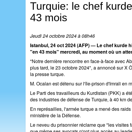
Turquie: le chef kurd
43 mois
Jeudi 24 octobre 2024 à 08h46
Istanbul, 24 oct 2024 (AFP) — Le chef kurde h
"en 43 mois" mercredi, au moment où un attent
"Notre dernière rencontre en face-à-face avec Ab
plus tard, le 23 octobre 2024", a annoncé sur X 
la presse turque.
M. Ocalan est détenu sur l'île-prison d'Imrali en
Le Parti des travailleurs du Kurdistan (PKK) a é
des industries de défense de Turquie, à 40 km de l
En représailles, l'armée turque a mené des raids 
ministère de la Défense.
Le neveu du prisonnier réclame que "les visites fam
que même ses avocats n'ont plus accès au leade