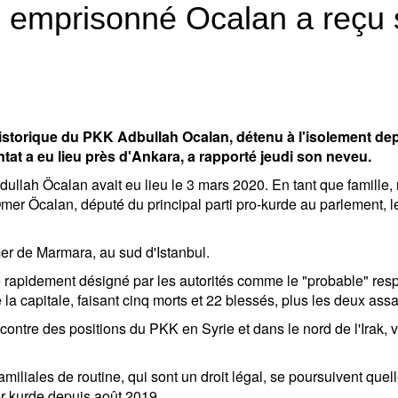
e emprisonné Ocalan a reçu 
istorique du PKK Adbullah Ocalan, détenu à l'isolement depu
at a eu lieu près d'Ankara, a rapporté jeudi son neveu.
dullah Öcalan avait eu lieu le 3 mars 2020. En tant que famill
Ömer Öcalan, député du principal parti pro-kurde au parlement, 
 mer de Marmara, au sud d'Istanbul.
té rapidement désigné par les autorités comme le "probable" resp
a capitale, faisant cinq morts et 22 blessés, plus les deux assail
contre des positions du PKK en Syrie et dans le nord de l'Irak, v
iliales de routine, qui sont un droit légal, se poursuivent quelle
r kurde depuis août 2019.