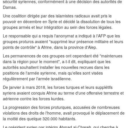
sécurité syriennes, conformément à une décision des autorités de
Damas.
Une coalition dirigée par des islamistes radicaux avait pris le
pouvoir en décembre en Syrie et décidé la dissolution de tous les
groupes armés et leur intégration au sein des forces légales.
Le responsable qui a requis l'anonymat a indiqué à l'AFP que les
groupes proturcs avaient "supprimé leur présence militaire et leurs
points de contrôle" à Afrine, dans la province d'Alep.
Les permanences de ces groupes ont cependant été "maintenues
dans la région pour le moment", a-t-il dit, expliquant que les
autorités souhaitent installer les nouvelles recrues dans les
positions de l'armée syrienne, mais qu'elles sont visées
régulièrement par l'armée israélienne.
De janvier à mars 2018, les forces turques et leurs supplétifs
syriens avaient conquis Afrine au terme d'une offensive terrestre et
aérienne contre les forces kurdes.
La progression des forces proturques, accusées de nombreuses
violations des droits de l'homme, avait provoqué le déplacement de
la moitié des quelque 320.000 habitants.
Le président syrien par intérim Ahmad al-Chareh, qui cherche à