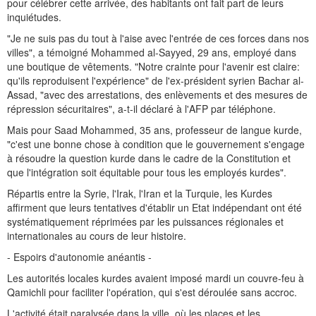
pour célébrer cette arrivée, des habitants ont fait part de leurs
inquiétudes.
"Je ne suis pas du tout à l'aise avec l'entrée de ces forces dans nos
villes", a témoigné Mohammed al-Sayyed, 29 ans, employé dans
une boutique de vêtements. "Notre crainte pour l'avenir est claire:
qu'ils reproduisent l'expérience" de l'ex-président syrien Bachar al-
Assad, "avec des arrestations, des enlèvements et des mesures de
répression sécuritaires", a-t-il déclaré à l'AFP par téléphone.
Mais pour Saad Mohammed, 35 ans, professeur de langue kurde,
"c'est une bonne chose à condition que le gouvernement s'engage
à résoudre la question kurde dans le cadre de la Constitution et
que l'intégration soit équitable pour tous les employés kurdes".
Répartis entre la Syrie, l'Irak, l'Iran et la Turquie, les Kurdes
affirment que leurs tentatives d'établir un Etat indépendant ont été
systématiquement réprimées par les puissances régionales et
internationales au cours de leur histoire.
- Espoirs d'autonomie anéantis -
Les autorités locales kurdes avaient imposé mardi un couvre-feu à
Qamichli pour faciliter l'opération, qui s'est déroulée sans accroc.
L'activité était paralysée dans la ville, où les places et les