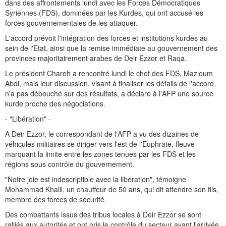
dans des affrontements lundi avec les Forces Démocratiques
Syriennes (FDS), dominées par les Kurdes, qui ont accusé les
forces gouvernementales de les attaquer.
L'accord prévoit l'intégration des forces et institutions kurdes au
sein de l'Etat, ainsi que la remise immédiate au gouvernement des
provinces majoritairement arabes de Deir Ezzor et Raqa.
Le président Chareh a rencontré lundi le chef des FDS, Mazloum
Abdi, mais leur discussion, visant à finaliser les détails de l'accord,
n'a pas débouché sur des résultats, a déclaré à l'AFP une source
kurde proche des négociations.
- "Libération" -
A Deir Ezzor, le correspondant de l'AFP a vu des dizaines de
véhicules militaires se diriger vers l'est de l'Euphrate, fleuve
marquant la limite entre les zones tenues par les FDS et les
régions sous contrôle du gouvernement.
"Notre joie est indescriptible avec la libération", témoigne
Mohammad Khalil, un chauffeur de 50 ans, qui dit attendre son fils,
membre des forces de sécurité.
Des combattants issus des tribus locales à Deir Ezzor se sont
ralliés aux autorités et ont pris le contrôle du secteur avant l'arrivée