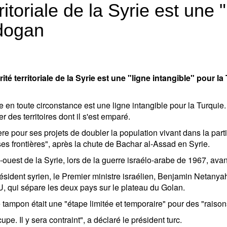
rritoriale de la Syrie est une 
rdogan
té territoriale de la Syrie est une "ligne intangible" pour la 
 Syrie en toute circonstance est une ligne intangible pour la Turqu
er des territoires dont il s'est emparé.
ière pour ses projets de doubler la population vivant dans la pa
s frontières", après la chute de Bachar al-Assad en Syrie.
ouest de la Syrie, lors de la guerre israélo-arabe de 1967, avan
ident syrien, le Premier ministre israélien, Benjamin Netanyahu
, qui sépare les deux pays sur le plateau du Golan.
tampon était une "étape limitée et temporaire" pour des "raison
ccupe. Il y sera contraint", a déclaré le président turc.