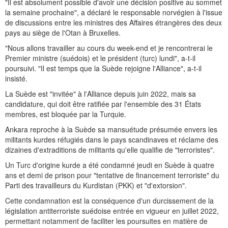
"Il est absolument possible d'avoir une décision positive au sommet
la semaine prochaine", a déclaré le responsable norvégien à l'issue
de discussions entre les ministres des Affaires étrangères des deux
pays au siège de l'Otan à Bruxelles.
"Nous allons travailler au cours du week-end et je rencontrerai le
Premier ministre (suédois) et le président (turc) lundi", a-t-il
poursuivi. "Il est temps que la Suède rejoigne l'Alliance", a-t-il
insisté.
La Suède est "invitée" à l'Alliance depuis juin 2022, mais sa
candidature, qui doit être ratifiée par l'ensemble des 31 États
membres, est bloquée par la Turquie.
Ankara reproche à la Suède sa mansuétude présumée envers les
militants kurdes réfugiés dans le pays scandinaves et réclame des
dizaines d'extraditions de militants qu'elle qualifie de "terroristes".
Un Turc d'origine kurde a été condamné jeudi en Suède à quatre
ans et demi de prison pour "tentative de financement terroriste" du
Parti des travailleurs du Kurdistan (PKK) et "d'extorsion".
Cette condamnation est la conséquence d'un durcissement de la
législation antiterroriste suédoise entrée en vigueur en juillet 2022,
permettant notamment de faciliter les poursuites en matière de