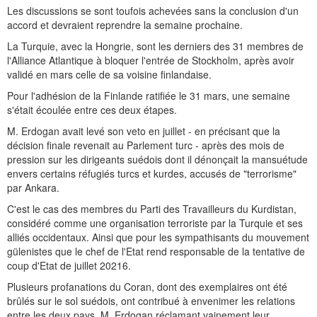
Les discussions se sont toufois achevées sans la conclusion d'un
accord et devraient reprendre la semaine prochaine.
La Turquie, avec la Hongrie, sont les derniers des 31 membres de
l'Alliance Atlantique à bloquer l'entrée de Stockholm, après avoir
validé en mars celle de sa voisine finlandaise.
Pour l'adhésion de la Finlande ratifiée le 31 mars, une semaine
s'était écoulée entre ces deux étapes.
M. Erdogan avait levé son veto en juillet - en précisant que la
décision finale revenait au Parlement turc - après des mois de
pression sur les dirigeants suédois dont il dénonçait la mansuétude
envers certains réfugiés turcs et kurdes, accusés de "terrorisme"
par Ankara.
C'est le cas des membres du Parti des Travailleurs du Kurdistan,
considéré comme une organisation terroriste par la Turquie et ses
alliés occidentaux. Ainsi que pour les sympathisants du mouvement
gülenistes que le chef de l'Etat rend responsable de la tentative de
coup d'Etat de juillet 20216.
Plusieurs profanations du Coran, dont des exemplaires ont été
brûlés sur le sol suédois, ont contribué à envenimer les relations
entre les deux pays, M. Erdogan réclamant vainement leur