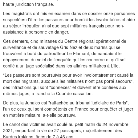
haute juridiction française.
Les magistrats ont mis en examen dans ce dossier onze personnes
suspectées d'être les passeurs pour homicides involontaires et aide
au séjour irrégulier, ainsi que sept militaires français pour non-
assistance à personne en danger.
Ces derniers, cinq militaires du Centre régional opérationnel de
surveillance et de sauvetage Gris-Nez et deux marins qui se
trouvaient à bord du patrouilleur Le Flamant, demandaient le
dépaysement du volet de l'enquête qui les concerne et qu'il soit
confié à un juge spécialisé dans les affaires militaires à Lille.
"Les passeurs sont poursuivis pour avoir involontairement causé la
mort des migrants, auxquels les militaires n'ont pas porté secours",
des infractions qui sont "connexes" et doivent être confiées aux
mêmes juges, a tranché la Cour de cassation.
De plus, la Junalco est "rattachée au tribunal judiciaire de Paris",
l'un de ceux qui sont compétents en France pour enquêter et juger
en matière militaire, a-t-elle poursuivi.
Le canot des victimes avait coulé au petit matin du 24 novembre
2021, emportant la vie de 27 passagers, majoritairement des
Kurdes irakiens, âgés de 7 à 46 ans.