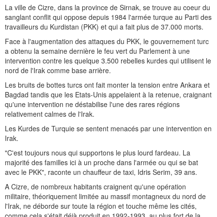
La ville de Cizre, dans la province de Sirnak, se trouve au coeur du
sanglant conflit qui oppose depuis 1984 l'armée turque au Parti des
travailleurs du Kurdistan (PKK) et qui a fait plus de 37.000 morts.
Face à l'augmentation des attaques du PKK, le gouvernement turc
a obtenu la semaine dernière le feu vert du Parlement à une
intervention contre les quelque 3.500 rebelles kurdes qui utilisent le
nord de l'Irak comme base arrière.
Les bruits de bottes turcs ont fait monter la tension entre Ankara et
Bagdad tandis que les Etats-Unis appelaient à la retenue, craignant
qu'une intervention ne déstabilise l'une des rares régions
relativement calmes de l'Irak.
Les Kurdes de Turquie se sentent menacés par une intervention en
Irak.
"C'est toujours nous qui supportons le plus lourd fardeau. La
majorité des familles ici à un proche dans l'armée ou qui se bat
avec le PKK", raconte un chauffeur de taxi, Idris Serim, 39 ans.
A Cizre, de nombreux habitants craignent qu'une opération
militaire, théoriquement limitée au massif montagneux du nord de
l'Irak, ne déborde sur toute la région et touche même les cités,
comme cela s'était déjà produit en 1992-1993, au plus fort de la