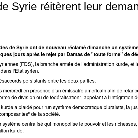
de Syrie réitèrent leur dema
urdes de Syrie ont de nouveau réclamé dimanche un systèm
lques jours après le rejet par Damas de "toute forme" de déc
iennes (FDS), la branche armée de l'administration kurde, et 
 dans l'Etat syrien.
saccords persistants entre les deux parties.
ercredi en présence d'un émissaire américain afin de relancer 
orme de division ou de fédéralisation", appelant à l'intégration
rde a plaidé pour "un système démocratique pluraliste, la justi
s composantes" de la société.
système centralisé qui monopolise le pouvoir et les richesses, 
ation kurde.