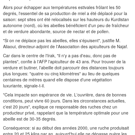
Alors pour échapper aux températures estivales frôlant les 50
degrés, l'essentiel de sa production de miel a été déplacé pour la
saison: sept sites ont été relocalisés sur les hauteurs du Kurdistan
autonome (nord), où les abeilles bénéficient d'un peu de fraîcheur
et de verdure abondante, source de nectar et de pollen.
"Si on ne déplace pas les abeilles, elles s'épuisent", justifie M.
Aliaoui, directeur-adjoint de l'Association des apiculteurs de Najaf.
Car dans le centre de l'Irak, "il n'y a pas d'eau, donc pas de
plantes", confie à l'AFP l'apiculteur de 43 ans. Pour trouver de la
verdure et butiner, l'abeille doit parcourir des distances toujours
plus longues: "quatre ou cinq kilomètres" au lieu de quelques
centaines de mètres quand elle dispose d'une végétation
luxuriante, signale-t-il.
"Cela impacte son espérance de vie. L'ouvrière, dans de bonnes
conditions, peut vivre 60 jours. Dans les circonstances actuelles,
c'est 20 jours", explique ce responsable des ruches chez un
producteur privé, rappelant que la température optimale pour une
abeille est de 30-35 degrés.
Conséquence: si au début des années 2000, une ruche produisait
entre 20 et 25 kilos par an, aujourd'hui elle ne dépasse guère les