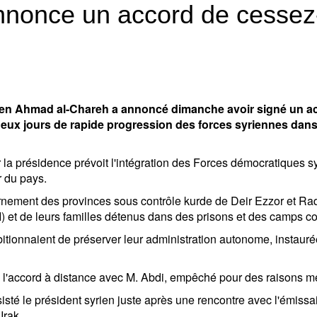
nnonce un accord de cessez-
ien Ahmad al-Chareh a annoncé dimanche avoir signé un acc
ux jours de rapide progression des forces syriennes dans d
r la présidence prévoit l'intégration des Forces démocratiques 
r du pays.
nement des provinces sous contrôle kurde de Deir Ezzor et Raq
I) et de leurs familles détenus dans des prisons et des camps co
itionnaient de préserver leur administration autonome, instaur
é l'accord à distance avec M. Abdi, empêché pour des raisons m
sté le président syrien juste après une rencontre avec l'émissa
Irak.