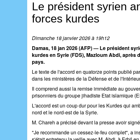
Le président syrien a
forces kurdes
Dimanche 18 janvier 2026 à 19h12
Damas, 18 jan 2026 (AFP) — Le président syr
kurdes en Syrie (FDS), Mazloum Abdi, après de
pays.
Le texte de l'accord en quatorze points publié pa
dans les ministères de la Défense et de l'Intérieu
Il comprend aussi la remise immédiate au gouver
prisonniers du groupe jihadiste Etat islamique (E
L'accord est un coup dur pour les Kurdes qui amb
nord et le nord-est de la Syrie.
M. Chareh a précisé devant la presse avoir sign
"Je recommande un cessez-le-feu complet", a insi
s'était entretenu la veille avec M. Abdi, à Erbil en 