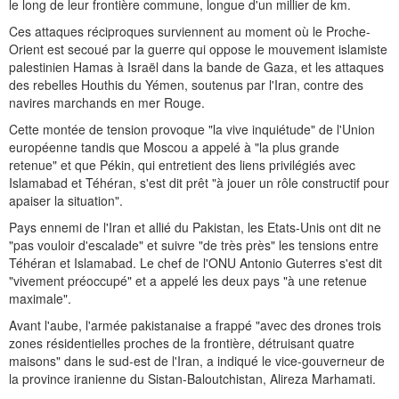
le long de leur frontière commune, longue d'un millier de km.
Ces attaques réciproques surviennent au moment où le Proche-
Orient est secoué par la guerre qui oppose le mouvement islamiste
palestinien Hamas à Israël dans la bande de Gaza, et les attaques
des rebelles Houthis du Yémen, soutenus par l'Iran, contre des
navires marchands en mer Rouge.
Cette montée de tension provoque "la vive inquiétude" de l'Union
européenne tandis que Moscou a appelé à "la plus grande
retenue" et que Pékin, qui entretient des liens privilégiés avec
Islamabad et Téhéran, s'est dit prêt "à jouer un rôle constructif pour
apaiser la situation".
Pays ennemi de l'Iran et allié du Pakistan, les Etats-Unis ont dit ne
"pas vouloir d'escalade" et suivre "de très près" les tensions entre
Téhéran et Islamabad. Le chef de l'ONU Antonio Guterres s'est dit
"vivement préoccupé" et a appelé les deux pays "à une retenue
maximale".
Avant l'aube, l'armée pakistanaise a frappé "avec des drones trois
zones résidentielles proches de la frontière, détruisant quatre
maisons" dans le sud-est de l'Iran, a indiqué le vice-gouverneur de
la province iranienne du Sistan-Baloutchistan, Alireza Marhamati.