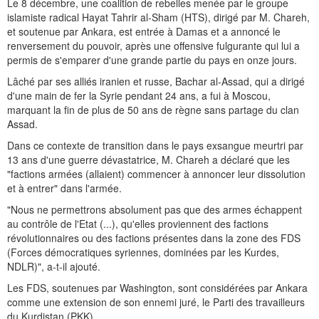
Le 8 décembre, une coalition de rebelles menée par le groupe
islamiste radical Hayat Tahrir al-Sham (HTS), dirigé par M. Chareh,
et soutenue par Ankara, est entrée à Damas et a annoncé le
renversement du pouvoir, après une offensive fulgurante qui lui a
permis de s'emparer d'une grande partie du pays en onze jours.
Lâché par ses alliés iranien et russe, Bachar al-Assad, qui a dirigé
d'une main de fer la Syrie pendant 24 ans, a fui à Moscou,
marquant la fin de plus de 50 ans de règne sans partage du clan
Assad.
Dans ce contexte de transition dans le pays exsangue meurtri par
13 ans d'une guerre dévastatrice, M. Chareh a déclaré que les
"factions armées (allaient) commencer à annoncer leur dissolution
et à entrer" dans l'armée.
"Nous ne permettrons absolument pas que des armes échappent
au contrôle de l'Etat (...), qu'elles proviennent des factions
révolutionnaires ou des factions présentes dans la zone des FDS
(Forces démocratiques syriennes, dominées par les Kurdes,
NDLR)", a-t-il ajouté.
Les FDS, soutenues par Washington, sont considérées par Ankara
comme une extension de son ennemi juré, le Parti des travailleurs
du Kurdistan (PKK).