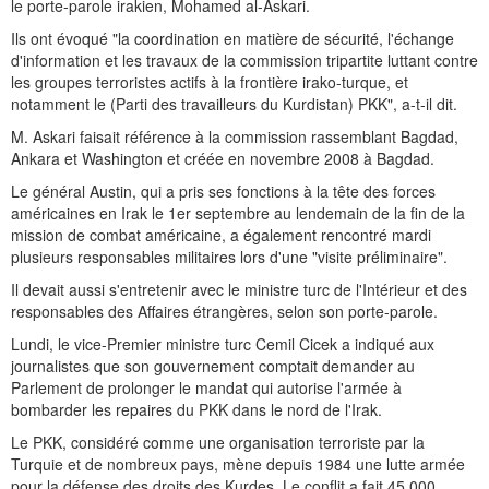
le porte-parole irakien, Mohamed al-Askari.
Ils ont évoqué "la coordination en matière de sécurité, l'échange
d'information et les travaux de la commission tripartite luttant contre
les groupes terroristes actifs à la frontière irako-turque, et
notamment le (Parti des travailleurs du Kurdistan) PKK", a-t-il dit.
M. Askari faisait référence à la commission rassemblant Bagdad,
Ankara et Washington et créée en novembre 2008 à Bagdad.
Le général Austin, qui a pris ses fonctions à la tête des forces
américaines en Irak le 1er septembre au lendemain de la fin de la
mission de combat américaine, a également rencontré mardi
plusieurs responsables militaires lors d'une "visite préliminaire".
Il devait aussi s'entretenir avec le ministre turc de l'Intérieur et des
responsables des Affaires étrangères, selon son porte-parole.
Lundi, le vice-Premier ministre turc Cemil Cicek a indiqué aux
journalistes que son gouvernement comptait demander au
Parlement de prolonger le mandat qui autorise l'armée à
bombarder les repaires du PKK dans le nord de l'Irak.
Le PKK, considéré comme une organisation terroriste par la
Turquie et de nombreux pays, mène depuis 1984 une lutte armée
pour la défense des droits des Kurdes. Le conflit a fait 45.000