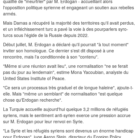
qualifié de "meurtrier" par M. Erdogan - accueillant alors
l'opposition politique syrienne et engageant un soutien aux rebelles
armés.
Mais Damas a récupéré la majorité des territoires qu'il avait perdus,
et un infléchissement turc a pavé la voie à des pourparlers syro-
turcs sous l'égide de la Russie depuis 2022.
Début juillet, M. Erdogan a déclaré qu'il pourrait "à tout moment"
inviter son homologue. Ce dernier s'est dit disposé à une
rencontre, mais l'a conditionnée à son "contenu".
"Même si une réunion avait lieu", une normalisation "ne se ferait
pas du jour au lendemain", estime Mona Yacoubian, analyste du
United States Institute of Peace.
"Ce sera un processus très graduel et de longue haleine", ajoute-t-
elle. Mais "même un semblant" de normalisation "est quelque
chose qu'Erdogan recherche".
La Turquie accueille aujourd'hui quelque 3,2 millions de réfugiés
syriens, mais le sentiment anti-syrien exerce une pression accrue
sur M. Erdogan pour leur renvoi en Syrie.
"La Syrie et les réfugiés syriens sont devenus un énorme handicap
pour Erdogan", juge Aaron Stein, directeur du Foreign Policy