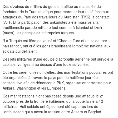
Des dizaines de milliers de gens ont afflué au mausolée du
fondateur de la Turquie laïque pour marquer leur unité face aux
attaques du Parti des travailleurs du Kurdistan (PKK), a constaté
l'AFP. Et la participation des ankariotes a été massive à la
traditionnelle parade militaire tout comme à Istanbul et Izmir
(ouest), les principales métropoles turques..
"La Turquie est fière de vous" et "Chaque Turc et un soldat par
naissance", ont crié les gens brandissant l'emblème national aux
soldats qui défilaient.
Des jets militaires d'une équipe d'acrobatie aérienne ont survolé la
capitale, voltigeant au dessus d'une foule survoltée.
Outre les cérémonies officielles, des manifestations populaires ont
été organisées à travers le pays pour la huitième journée
consécutive afin de dénoncer le PKK, organisation terroriste pour
Ankara, Washington et les Européens.
Ces manifestations n'ont pas cessé depuis une attaque le 21
octobre près de la frontière irakienne, qui a coûté la vie à 12
militaires. Huit soldats ont également été capturés lors de
l'embuscade qui a accru la tension entre Ankara et Bagdad.