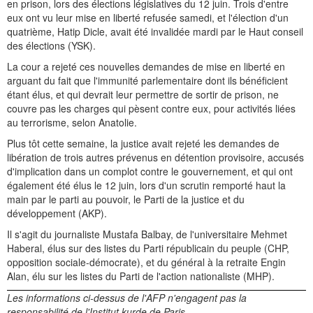
en prison, lors des élections législatives du 12 juin. Trois d'entre
eux ont vu leur mise en liberté refusée samedi, et l'élection d'un
quatrième, Hatip Dicle, avait été invalidée mardi par le Haut conseil
des élections (YSK).
La cour a rejeté ces nouvelles demandes de mise en liberté en
arguant du fait que l'immunité parlementaire dont ils bénéficient
étant élus, et qui devrait leur permettre de sortir de prison, ne
couvre pas les charges qui pèsent contre eux, pour activités liées
au terrorisme, selon Anatolie.
Plus tôt cette semaine, la justice avait rejeté les demandes de
libération de trois autres prévenus en détention provisoire, accusés
d'implication dans un complot contre le gouvernement, et qui ont
également été élus le 12 juin, lors d'un scrutin remporté haut la
main par le parti au pouvoir, le Parti de la justice et du
développement (AKP).
Il s'agit du journaliste Mustafa Balbay, de l'universitaire Mehmet
Haberal, élus sur des listes du Parti républicain du peuple (CHP,
opposition sociale-démocrate), et du général à la retraite Engin
Alan, élu sur les listes du Parti de l'action nationaliste (MHP).
Les informations ci-dessus de l'AFP n'engagent pas la
responsabilité de l'Institut kurde de Paris.