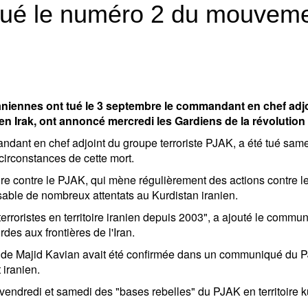
 tué le numéro 2 du mouveme
niennes ont tué le 3 septembre le commandant en chef adj
 en Irak, ont annoncé mercredi les Gardiens de la révoluti
ant en chef adjoint du groupe terroriste PJAK, a été tué samed
circonstances de cette mort.
aire contre le PJAK, qui mène régulièrement des actions contre les
able de nombreux attentats au Kurdistan iranien.
rroristes en territoire iranien depuis 2003", a ajouté le commun
des aux frontières de l'Iran.
t de Majid Kavian avait été confirmée dans un communiqué du PJ
 iranien.
ndredi et samedi des "bases rebelles" du PJAK en territoire ku