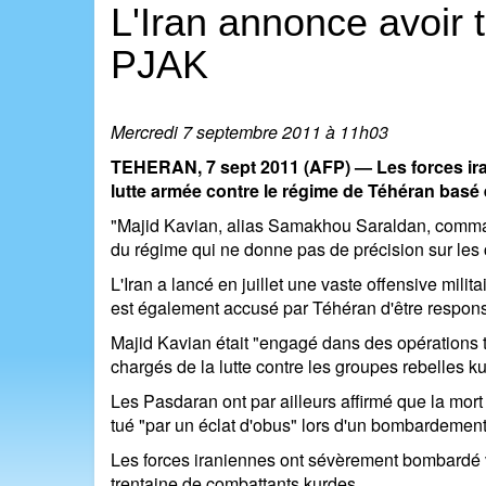
L'Iran annonce avoir
PJAK
Mercredi 7 septembre 2011 à 11h03
TEHERAN, 7 sept 2011 (AFP) — Les forces ira
lutte armée contre le régime de Téhéran basé
"Majid Kavian, alias Samakhou Saraldan, command
du régime qui ne donne pas de précision sur les 
L'Iran a lancé en juillet une vaste offensive milit
est également accusé par Téhéran d'être respons
Majid Kavian était "engagé dans des opérations te
chargés de la lutte contre les groupes rebelles kur
Les Pasdaran ont par ailleurs affirmé que la mor
tué "par un éclat d'obus" lors d'un bombardement
Les forces iraniennes ont sévèrement bombardé ve
trentaine de combattants kurdes.