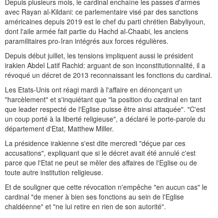
Depuis plusieurs mois, le cardinal enchaîne les passes d'armes
avec Rayan al-Kildani: ce parlementaire visé par des sanctions
américaines depuis 2019 est le chef du parti chrétien Babyliyoun,
dont l'aile armée fait partie du Hachd al-Chaabi, les anciens
paramilitaires pro-Iran intégrés aux forces régulières.
Depuis début juillet, les tensions impliquent aussi le président
irakien Abdel Latif Rachid: arguant de son inconstitutionnalité, il a
révoqué un décret de 2013 reconnaissant les fonctions du cardinal.
Les Etats-Unis ont réagi mardi à l'affaire en dénonçant un
"harcèlement" et s'inquiétant que "la position du cardinal en tant
que leader respecté de l'Eglise puisse être ainsi attaquée". "C'est
un coup porté à la liberté religieuse", a déclaré le porte-parole du
département d'Etat, Matthew Miller.
La présidence irakienne s'est dite mercredi "déçue par ces
accusations", expliquant que si le décret avait été annulé c'est
parce que l'Etat ne peut se mêler des affaires de l'Eglise ou de
toute autre institution religieuse.
Et de souligner que cette révocation n'empêche "en aucun cas" le
cardinal "de mener à bien ses fonctions au sein de l'Eglise
chaldéenne" et "ne lui retire en rien de son autorité".