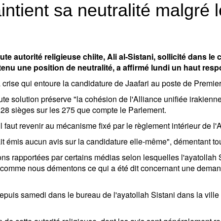
intient sa neutralité malgré 
 autorité religieuse chiite, Ali al-Sistani, sollicité dans le
ntenu une position de neutralité, a affirmé lundi un haut re
 la crise qui entoure la candidature de Jaafari au poste de Premie
te solution préserve "la cohésion de l'Alliance unifiée irakienne 
28 sièges sur les 275 que compte le Parlement.
l faut revenir au mécanisme fixé par le règlement intérieur de l'
'avait émis aucun avis sur la candidature elle-même", démentant to
 rapportées par certains médias selon lesquelles l'ayatollah S
ut comme nous démentons ce qui a été dit concernant une demand
uis samedi dans le bureau de l'ayatollah Sistani dans la ville