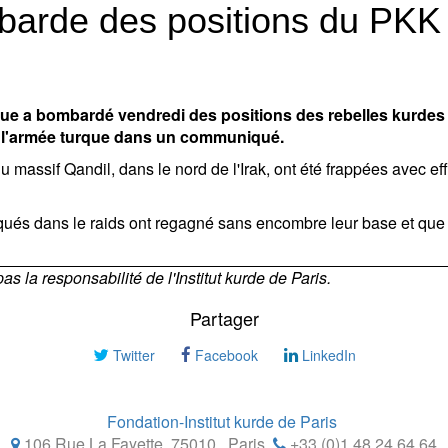
mbarde des positions du PKK
e a bombardé vendredi des positions des rebelles kurdes d
 de l'armée turque dans un communiqué.
assif Qandil, dans le nord de l'Irak, ont été frappées avec effic
qués dans le raids ont regagné sans encombre leur base et que t
 la responsabilité de l'Institut kurde de Paris.
Partager
Twitter
Facebook
LinkedIn
Fondation-Institut kurde de Paris
106 Rue La Fayette, 75010
,
Paris
+33 (0)1 48 24 64 64