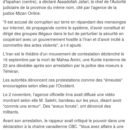
d'Ispahan (centre), a déclaré Assadollah Jafari, le chef de l'Autorité
judiciaire de la province du même nom, cité par l'agence de la
justice Mizan Online.
"Il est accusé de corruption sur terre en répandant des mensonges
sur internet, de propagande contre le système, d'avoir constitué et
dirigé des groupes illégaux dans le but de perturber la sécurité en
coopérant avec un gouvernement hostile à l'Iran et d'avoir incité à
commettre des actes violents", a-t-il ajouté.
L'Iran est le théâtre d'un mouvement de contestation déclenché le
16 septembre par la mort de Mahsa Amini, une Kurde iranienne de
22 ans décédée après son arrestation par la police des moeurs à
Téhéran.
Les autorités dénoncent ces protestations comme des "émeutes"
encouragées selon elles par l'Occident.
Le 2 novembre, l'agence officielle Irna avait diffusé une vidéo
montrant selon elle M. Salehi, bandeau sur les yeux, disant avoir
"commis une erreur". Des "aveux forcés", ont dénoncé des
militants.
Avant son arrestation, le rappeur avait critiqué le pouvoir dans une
déclaration à la chaîne canadienne CBC. "Vous avez affaire à une