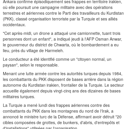
Ankara confirme épisodiquement ses frappes en territoire irakien,
où elle poursuit une campagne militaire avec des opérations
terrestres et aériennes contre le Parti des travailleurs du Kurdistan
(PKK), classé organisation terroriste par la Turquie et ses alliés
occidentaux.
"Cet après-midi, un drone a attaqué une camionnette, tuant trois
personnes dont un enfant", a indiqué jeudi à l'AFP Osman Anwar,
le gouverneur du district de Chwarta, où le bombardement a eu
lieu, près du village de Harmeleh.
Le conducteur a été identifié comme un "citoyen normal, un
paysan", selon le responsable.
Menant une lutte armée contre les autorités turques depuis 1984,
les combattants du PKK disposent de bases arrière dans la région
autonome du Kurdistan irakien, frontalier de la Turquie. Le secteur
accueille également depuis vingt-cinq ans des dizaines de bases
militaires turques.
La Turquie a mené lundi des frappes aériennes contre des
combattants du PKK dans les montagnes du nord de l'Irak, a
annoncé le ministre turc de la Défense, affirmant avoir détruit "20
cibles composées de grottes, de bunkers, d'abris, d'entrepôts et
d'installations" utilisées par l'organisation.