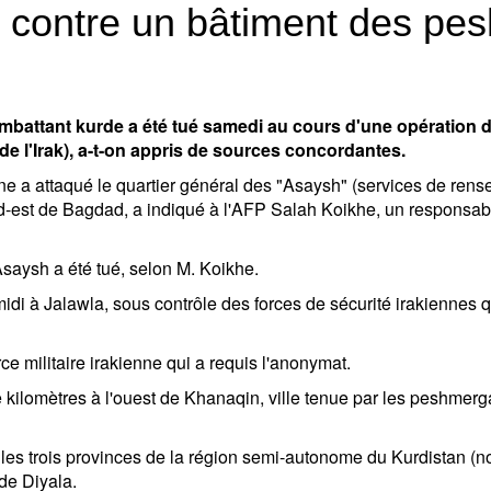
ce contre un bâtiment des pe
attant kurde a été tué samedi au cours d'une opération de
de l'Irak), a-t-on appris de sources concordantes.
ne a attaqué le quartier général des "Asaysh" (services de re
-est de Bagdad, a indiqué à l'AFP Salah Koikhe, un responsable
saysh a été tué, selon M. Koikhe.
-midi à Jalawla, sous contrôle des forces de sécurité irakiennes 
e militaire irakienne qui a requis l'anonymat.
e kilomètres à l'ouest de Khanaqin, ville tenue par les peshmer
es trois provinces de la région semi-autonome du Kurdistan (nor
de Diyala.