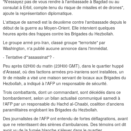
"N'essayez pas de vous rendre à l'ambassade à Bagdad ou au
consulat à Erbil, compte-tenu du risque de missiles et de drones",
ajoute la représentation diplomatique.
L'attaque de samedi est la deuxième contre l'ambassade depuis le
début de la guerre au Moyen-Orient. Elle intervient quelques
heures après des frappes contre les Brigades du Hezbollah.
Le groupe armé pro-Iran, classé groupe "terroriste" par
Washington, n'a publié aucune annonce dans l'immédiat.
- Tentative d'"assassinat"? -
Peu après 02H00 du matin (23H00 GMT), dans le quartier huppé
d'Arassat, où des factions armées pro-iraniens sont installées, un
tir de missile a visé une maison servant de locaux aux Brigades du
Hezbollah, a indiqué à l'AFP un responsable de sécurité.
Trois combattants, dont un commandant, sont décédés dans ce
bombardement, selon un bilan actualisé communiqué samedi à
l'AFP par un responsable du Hachd al-Chaabi, coalition d'anciens
paramilitaires englobant les Brigades du Hezbollah.
Des journalistes de l'AFP ont entendu de fortes déflagrations, avant
que ne retentissent des sirènes d'ambulances. Des témoins ont dit
avoir vu de la fumée blanche s'élever dans le quartier.