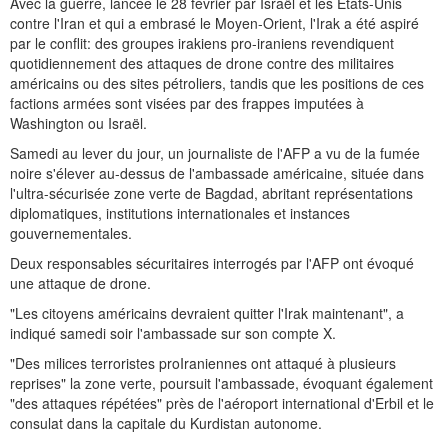
Avec la guerre, lancée le 28 février par Israël et les Etats-Unis
contre l'Iran et qui a embrasé le Moyen-Orient, l'Irak a été aspiré
par le conflit: des groupes irakiens pro-iraniens revendiquent
quotidiennement des attaques de drone contre des militaires
américains ou des sites pétroliers, tandis que les positions de ces
factions armées sont visées par des frappes imputées à
Washington ou Israël.
Samedi au lever du jour, un journaliste de l'AFP a vu de la fumée
noire s'élever au-dessus de l'ambassade américaine, située dans
l'ultra-sécurisée zone verte de Bagdad, abritant représentations
diplomatiques, institutions internationales et instances
gouvernementales.
Deux responsables sécuritaires interrogés par l'AFP ont évoqué
une attaque de drone.
"Les citoyens américains devraient quitter l'Irak maintenant", a
indiqué samedi soir l'ambassade sur son compte X.
"Des milices terroristes proIraniennes ont attaqué à plusieurs
reprises" la zone verte, poursuit l'ambassade, évoquant également
"des attaques répétées" près de l'aéroport international d'Erbil et le
consulat dans la capitale du Kurdistan autonome.