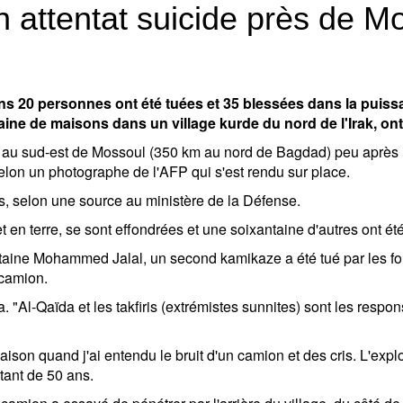
n attentat suicide près de M
s 20 personnes ont été tuées et 35 blessées dans la puiss
aine de maisons dans un village kurde du nord de l'Irak, on
dak, au sud-est de Mossoul (350 km au nord de Bagdad) peu aprè
selon un photographe de l'AFP qui s'est rendu sur place.
ssés, selon une source au ministère de la Défense.
t en terre, se sont effondrées et une soixantaine d'autres ont
itaine Mohammed Jalal, un second kamikaze a été tué par les for
 camion.
 "Al-Qaïda et les takfiris (extrémistes sunnites) sont les respons
aison quand j'ai entendu le bruit d'un camion et des cris. L'explo
tant de 50 ans.