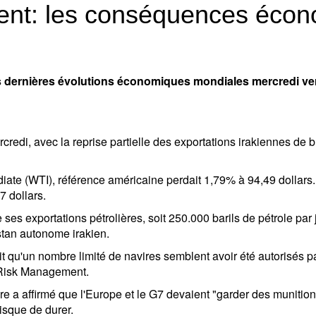
ent: les conséquences éco
es dernières évolutions économiques mondiales mercredi ve
redi, avec la reprise partielle des exportations irakiennes de b
ate (WTI), référence américaine perdait 1,79% à 94,49 dollars. 
7 dollars.
 ses exportations pétrolières, soit 250.000 barils de pétrole pa
stan autonome irakien.
 qu'un nombre limité de navires semblent avoir été autorisés par 
Risk Management.
e a affirmé que l'Europe et le G7 devaient "garder des munitions
isque de durer.