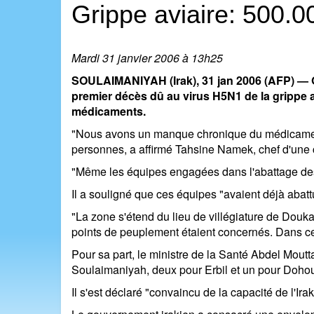
Grippe aviaire: 500.0
Mardi 31 janvier 2006 à 13h25
SOULAIMANIYAH (Irak), 31 jan 2006 (AFP) — Qu
premier décès dû au virus H5N1 de la grippe a
médicaments.
"Nous avons un manque chronique du médicament a
personnes, a affirmé Tahsine Namek, chef d'une 
"Même les équipes engagées dans l'abattage des v
Il a souligné que ces équipes "avaient déjà abattu
"La zone s'étend du lieu de villégiature de Douka
points de peuplement étaient concernés. Dans cer
Pour sa part, le ministre de la Santé Abdel Mou
Soulaimaniyah, deux pour Erbil et un pour Doho
Il s'est déclaré "convaincu de la capacité de l'Ira