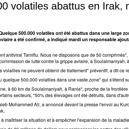
00 volatiles abattus en Irak
elque 500.000 volatiles ont été abattus dans une large zone
viaire a été confirmé, a indiqué mardi un responsable ajou
ntiviral Tamiflu. Nous ne disposons que de 50 comprimés", suf
commission de lutte contre la grippe aviaire, à Soulaimaniyah,
olailles ne peuvent obtenir de traitement" préventif, a dit ce r
 quelque 500.000 volatiles dans une vaste zone" qui s'étend sur 
ne, à 60 km de Soulaimaniyah, à Rania", proche de la frontière av
tains secteurs, "50% des élevages ont été détruits, dans d'aut
ttaleb Mohammed Ali, a annoncé devant la presse l'envoi au Kur
uk.
k à maîtriser la situation et à empêcher l'expansion de la maladie"