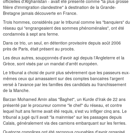
officielles d'Afghanistan - avait été présenté comme "la plus grosse
filière d'immigration clandestine" à destination de la Grande-
Bretagne jamais découverte en France.
Trois hommes, considérés par le tribunal comme les "banquiers" du
réseau qui "engrangeaient des sommes phénoménales", ont été
condamnés à sept ans ferme.
Dans ce trio, un seul, en détention provisoire depuis août 2006
près de Paris, était présent au procès.
Les deux autres, soupçonnés d'avoir agi depuis l'Angleterre et la
Grèce, sont visés par un mandat d'arrêt européen.
Le tribunal a choisi de punir plus sévèrement que les passeurs eux-
mêmes ceux qui amassaient sur des comptes bancaires l'argent
versé à l'avance par les familles des candidats au franchissement
de la Manche.
Barzan Mohamed Amin alias "Baghet", un Kurde d'Irak de 22 ans
présenté par le procureur comme "le chef" du réseau, et contre
lequel huit ans ferme avait été requis, s'est vu infliger cinq ans. Le
tribunal a jugé qu'il avait "la mainmise" sur les passages depuis
Calais, généralement via des camions embarquant sur les ferries.
Quatorze complices ont été reconnus coupables d'avoir organisé