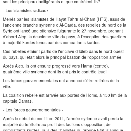
sont les principaux belligérants et que contrôlent-ils?
- Les islamistes radicaux -
Menés par les islamistes de Hayat Tahrir al-Cham (HTS), issus de
l'ancienne branche syrienne d'Al-Qaïda, des rebelles du nord de la
Syrie ont lancé une offensive fulgurante le 27 novembre, prenant
d'abord Alep, la deuxième ville du pays, à l'exception des quartiers
à majorité kurdes tenus par des combattants kurdes.
Ces rebelles étaient partis de l'enclave d'Idleb dans le nord-ouest
du pays, qui était alors le principal bastion de l'opposition armée.
Après Alep, ils ont ensuite progressé vers Hama (centre),
quatrième ville syrienne dont ils ont pris le contrôle jeudi.
Les forces gouvernementales ont annoncé s'être retirées de la
ville.
La coalition rebelle est arrivée aux portes de Homs, à 150 km de la
capitale Damas.
- Les forces gouvernementales -
Après le début du conflit en 2011, l'armée syrienne avait perdu la
majorité du territoire au profit des factions d'opposition, de
combattants kurdes, puis des jihadistes du groupe Etat islamique