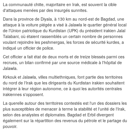
La communauté chiite, majoritaire en Irak, est souvent la cible
d'attaques menées par des insurgés sunnites.
Dans la province de Diyala, à 130 km au nord-est de Bagdad, une
attaque à la voiture piégée a visé à Jalawla le quartier général local
de l'Union patriotique du Kurdistan (UPK) du président irakien Jalal
Talabani, où étaient rassemblés un certain nombre de personnes
voulant rejoindre les peshmergas, les forces de sécurité kurdes, a
indiqué un officier de police.
Cet officier a fait état de deux morts et de treize blessés parmi ces
recrues, un bilan confirmé par une source médicale à l'hôpital de
Jalawla.
Kirkouk et Jalawla, villes multiethniques, font partie des territoires
du nord de l'Irak que les dirigeants du Kurdistan irakien souhaitent
intégrer à leur région autonome, ce à quoi les autorités centrales
irakiennes s'opposent.
La querelle autour des territoires contestés est l'un des dossiers les
plus susceptibles de menacer à terme la stabilité et l'unité de l'Irak,
selon des analystes et diplomates. Bagdad et Erbil divergent
également sur la répartition des revenus du pétrole et le partage du
pouvoir.