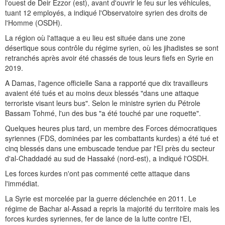
l'ouest de Deir Ezzor (est), avant d'ouvrir le feu sur les véhicules,
tuant 12 employés, a indiqué l'Observatoire syrien des droits de
l'Homme (OSDH).
La région où l'attaque a eu lieu est située dans une zone
désertique sous contrôle du régime syrien, où les jihadistes se sont
retranchés après avoir été chassés de tous leurs fiefs en Syrie en
2019.
A Damas, l'agence officielle Sana a rapporté que dix travailleurs
avaient été tués et au moins deux blessés "dans une attaque
terroriste visant leurs bus". Selon le ministre syrien du Pétrole
Bassam Tohmé, l'un des bus "a été touché par une roquette".
Quelques heures plus tard, un membre des Forces démocratiques
syriennes (FDS, dominées par les combattants kurdes) a été tué et
cinq blessés dans une embuscade tendue par l'EI près du secteur
d'al-Chaddadé au sud de Hassaké (nord-est), a indiqué l'OSDH.
Les forces kurdes n'ont pas commenté cette attaque dans
l'immédiat.
La Syrie est morcelée par la guerre déclenchée en 2011. Le
régime de Bachar al-Assad a repris la majorité du territoire mais les
forces kurdes syriennes, fer de lance de la lutte contre l'EI,