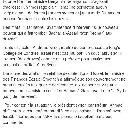
Pour le Premier ministre Benjamin Netanyahu, il s'agissait
d'adresser un "message clair": Israël ne permettra aucun
"déploiement de forces [armées syriennes] au sud de Damas" ni
aucune "menace" contre les druzes.
Dès mars, l'Etat hébreu avait menacé d'intervenir si le nouveau
pouvoir qui a fait tomber Bachar al-Assad "s'en [prenait] aux
druzes".
Toutefois, selon Andreas Krieg, maître de conférences au King's
College de Londres, Israël n'est pas mu par "un souci altruiste": il
"se sert [des druzes] comme d'un prétexte pour justifier son
occupation militaire" en Syrie.
Dans une déclaration révélatrice des intentions d'Israël, le ministre
des Finances Bezalel Smotrich a affirmé que son gouvernement ne
mettrait pas fin à la guerre déclenchée le 7 octobre 2023 par le
mouvement islamiste palestinien Hamas à Gaza avant que "la Syrie
[soit] démantelée".
"Pour contenir la situation", le président syrien par intérim, Ahmad
al-Chareh, a confirmé mercredi "des discussions indirectes" avec
Israël. Interrogée par l'AFP, la diplomatie israélienne n'a pas
commenté.