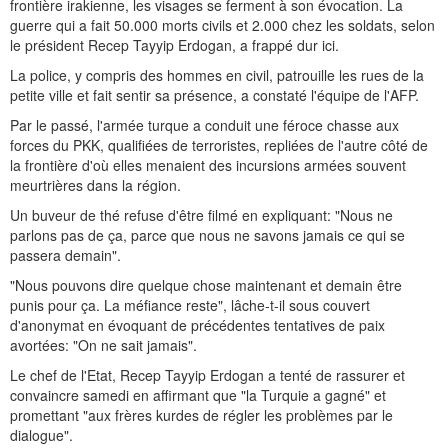
frontière irakienne, les visages se ferment à son évocation. La
guerre qui a fait 50.000 morts civils et 2.000 chez les soldats, selon
le président Recep Tayyip Erdogan, a frappé dur ici.
La police, y compris des hommes en civil, patrouille les rues de la
petite ville et fait sentir sa présence, a constaté l'équipe de l'AFP.
Par le passé, l'armée turque a conduit une féroce chasse aux
forces du PKK, qualifiées de terroristes, repliées de l'autre côté de
la frontière d'où elles menaient des incursions armées souvent
meurtrières dans la région.
Un buveur de thé refuse d'être filmé en expliquant: "Nous ne
parlons pas de ça, parce que nous ne savons jamais ce qui se
passera demain".
"Nous pouvons dire quelque chose maintenant et demain être
punis pour ça. La méfiance reste", lâche-t-il sous couvert
d'anonymat en évoquant de précédentes tentatives de paix
avortées: "On ne sait jamais".
Le chef de l'Etat, Recep Tayyip Erdogan a tenté de rassurer et
convaincre samedi en affirmant que "la Turquie a gagné" et
promettant "aux frères kurdes de régler les problèmes par le
dialogue".