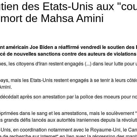
utien des Etats-Unis aux "co
a mort de Mahsa Amini
t américain Joe Biden a réaffirmé vendredi le soutien des 
cé de nouvelles sanctions contre des auteurs de violations
, les citoyens d'Iran restent engagés (...) dans leur lutte pour 
pays, mais les Etats-Unis restent engagés à se tenir à leurs côtés
Amini.
écédait après son arrestation par la police des moeurs pour non
éprimées dans le sang et les arrestations, mais le soulèvement 
s grands défis lancés aux autorités iraniennes depuis la révolu
s-Unis, en coordination notamment avec le Royaume-Uni, le Cana
e de recherche sur internet" en lien avec la répression des mani