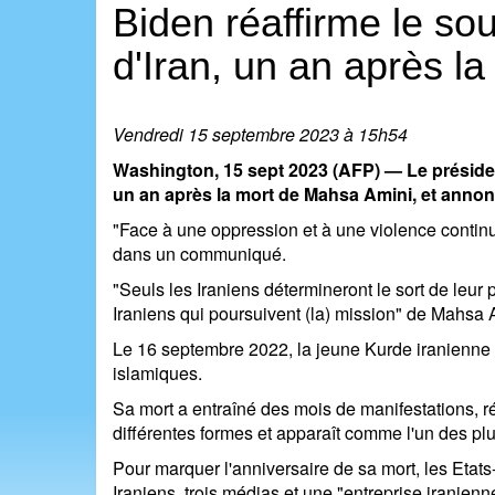
Biden réaffirme le so
d'Iran, un an après l
Vendredi 15 septembre 2023 à 15h54
Washington, 15 sept 2023 (AFP) — Le présiden
un an après la mort de Mahsa Amini, et annon
"Face à une oppression et à une violence continues
dans un communiqué.
"Seuls les Iraniens détermineront le sort de leur 
Iraniens qui poursuivent (la) mission" de Mahsa 
Le 16 septembre 2022, la jeune Kurde iranienne d
islamiques.
Sa mort a entraîné des mois de manifestations, r
différentes formes et apparaît comme l'un des plu
Pour marquer l'anniversaire de sa mort, les Etat
Iraniens, trois médias et une "entreprise iranienn