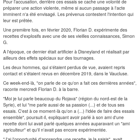
Pour l'accusation, derrière ces essais se cache une volonté de
préparer une action violente, même si aucun passage à l'acte
imminent n'a été envisagé. Les prévenus contestent l'intention qui
leur est prêtée.
Une première fois, en février 2020, Florian D. expérimente des
recettes d'explosifs avec une de ses vieilles connaissances, Simon
G.
A l'époque, ce dernier était artificier à Disneyland et réalisait par
ailleurs des effets spéciaux sur des tournages.
Les deux hommes, qui s'étaient perdus de vue, avaient repris
contact et s'étaient revus en décembre 2019, dans le Vaucluse.
Ce week-end-là, "on parle de ce qu'on a fait ces dernières années",
raconte mercredi Florian D. à la barre.
"Moi je lui parle beaucoup du Rojava" (région du nord-est de la
Syrie), et lui "me parle aussi de sa passion (...) et de tous ses
essais. C'est à ce moment-là qu'on a (...) l'idée de faire des essais
ensemble", poursuit-il, expliquant avoir parlé à son ami d'une
recette dont lui avait parlé quelques années auparavant un "ami
agriculteur" et qu'il n'avait pas encore expérimentée.
"J'ai l'opportunité d'apprendre une recette, je la saisis", avait