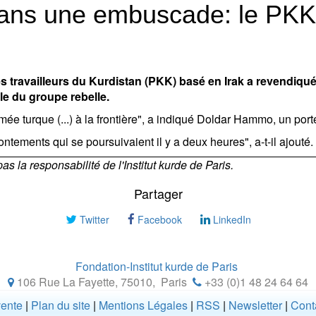
 dans une embuscade: le PKK
es travailleurs du Kurdistan (PKK) basé en Irak a revendiq
ole du groupe rebelle.
e turque (...) à la frontière", a indiqué Doldar Hammo, un port
ontements qui se poursuivaient il y a deux heures", a-t-il ajouté.
 la responsabilité de l'Institut kurde de Paris.
Partager
Twitter
Facebook
LinkedIn
Fondation-Institut kurde de Paris
106 Rue La Fayette, 75010
,
Paris
+33 (0)1 48 24 64 64
vente
|
Plan du site
|
Mentions Légales
|
RSS
|
Newsletter
|
Cont