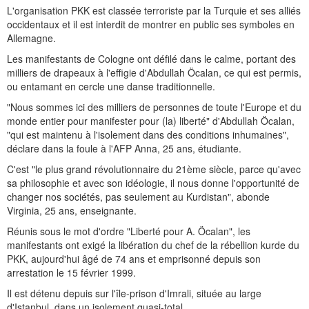
L'organisation PKK est classée terroriste par la Turquie et ses alliés
occidentaux et il est interdit de montrer en public ses symboles en
Allemagne.
Les manifestants de Cologne ont défilé dans le calme, portant des
milliers de drapeaux à l'effigie d'Abdullah Öcalan, ce qui est permis,
ou entamant en cercle une danse traditionnelle.
"Nous sommes ici des milliers de personnes de toute l'Europe et du
monde entier pour manifester pour (la) liberté" d'Abdullah Öcalan,
"qui est maintenu à l'isolement dans des conditions inhumaines",
déclare dans la foule à l'AFP Anna, 25 ans, étudiante.
C'est "le plus grand révolutionnaire du 21ème siècle, parce qu'avec
sa philosophie et avec son idéologie, il nous donne l'opportunité de
changer nos sociétés, pas seulement au Kurdistan", abonde
Virginia, 25 ans, enseignante.
Réunis sous le mot d'ordre "Liberté pour A. Öcalan", les
manifestants ont exigé la libération du chef de la rébellion kurde du
PKK, aujourd'hui âgé de 74 ans et emprisonné depuis son
arrestation le 15 février 1999.
Il est détenu depuis sur l'île-prison d'Imrali, située au large
d'Istanbul, dans un isolement quasi-total.