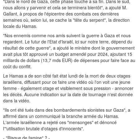
"Dans le nord de Gaza, cette phase touche à sa fin. Dans le sud,
nous allons y parvenir et cela se terminera bientôt", a ajouté M.
Gallant, à propos de l'épicentre des combats ces dernières
semaines où, selon lui, se cache la "tête du serpent", la direction
locale du Hamas.
"Nos ennemis comme nos amis suivent la guerre à Gaza et nous
regardent. Le futur de l'Etat d'Israël, ici sur notre terre, dépend du
résultat de cette guerre", a ajouté le ministre dont le gouvernement
avait plus tôt approuvé un budget amendé pour 2024, ajoutant 15
milliards de dollars (13,7 mds EUR) de dépenses pour faire face au
coût du conflit.
Le Hamas a de son côté fait état lundi de la mort de deux otages
israéliens, diffusant pour ce faire une vidéo où l'on voit une jeune
femme - également otage et visiblement sous pression - annoncer
les décès. Aucune indication sur la date de tournage n'est donnée
dans la vidéo.
"Ils ont été tués dans des bombardements sionistes sur Gaza", a
affirmé dans un communiqué la branche armée du Hamas.
L'armée israélienne a rejeté ces "mensonges" et dénoncé
l'"utilisation brutale d'otages d'innocents".
- "Risque de famine" ? -