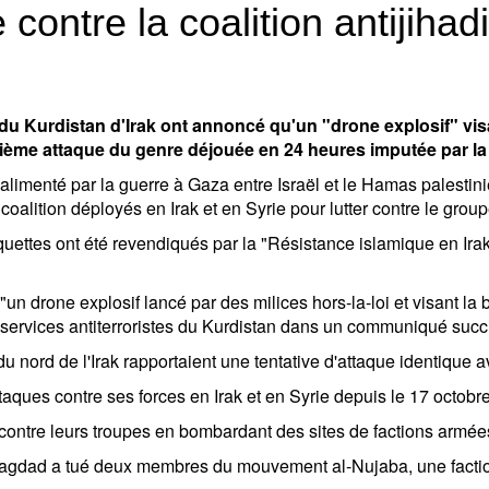
 contre la coalition antijihad
 du Kurdistan d'Irak ont annoncé qu'un "drone explosif" visan
euxième attaque du genre déjouée en 24 heures imputée par la
 alimenté par la guerre à Gaza entre Israël et le Hamas palestini
coalition déployés en Irak et en Syrie pour lutter contre le group
oquettes ont été revendiqués par la "Résistance islamique en Ir
 drone explosif lancé par des milices hors-la-loi et visant la bas
es services antiterroristes du Kurdistan dans un communiqué succ
du nord de l'Irak rapportaient une tentative d'attaque identique 
ques contre ses forces en Irak et en Syrie depuis le 17 octobre
contre leurs troupes en bombardant des sites de factions armées
 Bagdad a tué deux membres du mouvement al-Nujaba, une factio