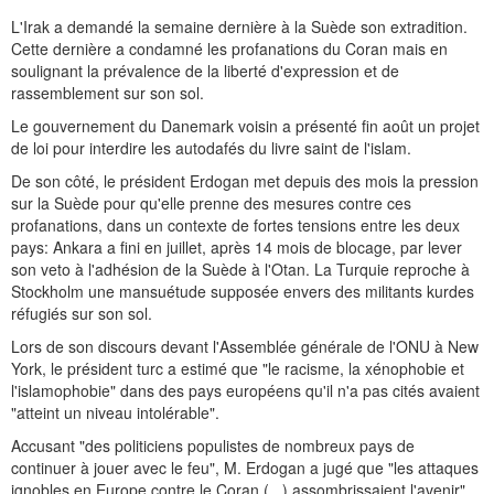
L'Irak a demandé la semaine dernière à la Suède son extradition.
Cette dernière a condamné les profanations du Coran mais en
soulignant la prévalence de la liberté d'expression et de
rassemblement sur son sol.
Le gouvernement du Danemark voisin a présenté fin août un projet
de loi pour interdire les autodafés du livre saint de l'islam.
De son côté, le président Erdogan met depuis des mois la pression
sur la Suède pour qu'elle prenne des mesures contre ces
profanations, dans un contexte de fortes tensions entre les deux
pays: Ankara a fini en juillet, après 14 mois de blocage, par lever
son veto à l'adhésion de la Suède à l'Otan. La Turquie reproche à
Stockholm une mansuétude supposée envers des militants kurdes
réfugiés sur son sol.
Lors de son discours devant l'Assemblée générale de l'ONU à New
York, le président turc a estimé que "le racisme, la xénophobie et
l'islamophobie" dans des pays européens qu'il n'a pas cités avaient
"atteint un niveau intolérable".
Accusant "des politiciens populistes de nombreux pays de
continuer à jouer avec le feu", M. Erdogan a jugé que "les attaques
ignobles en Europe contre le Coran (...) assombrissaient l'avenir"