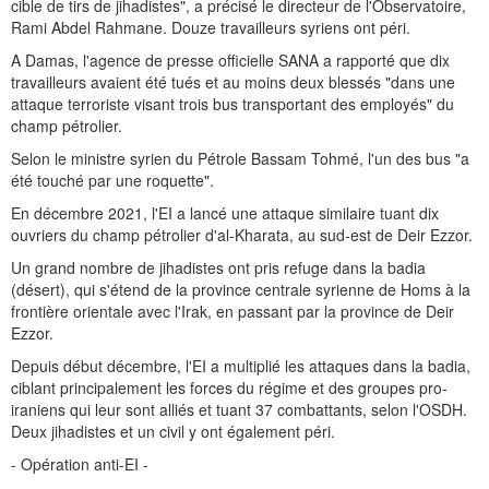
cible de tirs de jihadistes", a précisé le directeur de l'Observatoire,
Rami Abdel Rahmane. Douze travailleurs syriens ont péri.
A Damas, l'agence de presse officielle SANA a rapporté que dix
travailleurs avaient été tués et au moins deux blessés "dans une
attaque terroriste visant trois bus transportant des employés" du
champ pétrolier.
Selon le ministre syrien du Pétrole Bassam Tohmé, l'un des bus "a
été touché par une roquette".
En décembre 2021, l'EI a lancé une attaque similaire tuant dix
ouvriers du champ pétrolier d'al-Kharata, au sud-est de Deir Ezzor.
Un grand nombre de jihadistes ont pris refuge dans la badia
(désert), qui s'étend de la province centrale syrienne de Homs à la
frontière orientale avec l'Irak, en passant par la province de Deir
Ezzor.
Depuis début décembre, l'EI a multiplié les attaques dans la badia,
ciblant principalement les forces du régime et des groupes pro-
iraniens qui leur sont alliés et tuant 37 combattants, selon l'OSDH.
Deux jihadistes et un civil y ont également péri.
- Opération anti-EI -