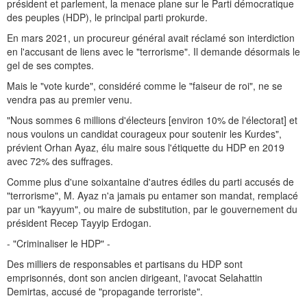
président et parlement, la menace plane sur le Parti démocratique
des peuples (HDP), le principal parti prokurde.
En mars 2021, un procureur général avait réclamé son interdiction
en l'accusant de liens avec le "terrorisme". Il demande désormais le
gel de ses comptes.
Mais le "vote kurde", considéré comme le "faiseur de roi", ne se
vendra pas au premier venu.
"Nous sommes 6 millions d'électeurs [environ 10% de l'électorat] et
nous voulons un candidat courageux pour soutenir les Kurdes",
prévient Orhan Ayaz, élu maire sous l'étiquette du HDP en 2019
avec 72% des suffrages.
Comme plus d'une soixantaine d'autres édiles du parti accusés de
"terrorisme", M. Ayaz n'a jamais pu entamer son mandat, remplacé
par un "kayyum", ou maire de substitution, par le gouvernement du
président Recep Tayyip Erdogan.
- "Criminaliser le HDP" -
Des milliers de responsables et partisans du HDP sont
emprisonnés, dont son ancien dirigeant, l'avocat Selahattin
Demirtas, accusé de "propagande terroriste".