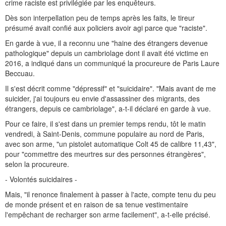
crime raciste est privilégiée par les enquêteurs.
Dès son interpellation peu de temps après les faits, le tireur
présumé avait confié aux policiers avoir agi parce que "raciste".
En garde à vue, il a reconnu une "haine des étrangers devenue
pathologique" depuis un cambriolage dont il avait été victime en
2016, a indiqué dans un communiqué la procureure de Paris Laure
Beccuau.
Il s'est décrit comme "dépressif" et "suicidaire". "Mais avant de me
suicider, j'ai toujours eu envie d'assassiner des migrants, des
étrangers, depuis ce cambriolage", a-t-il déclaré en garde à vue.
Pour ce faire, il s'est dans un premier temps rendu, tôt le matin
vendredi, à Saint-Denis, commune populaire au nord de Paris,
avec son arme, "un pistolet automatique Colt 45 de calibre 11,43",
pour "commettre des meurtres sur des personnes étrangères",
selon la procureure.
- Volontés suicidaires -
Mais, "il renonce finalement à passer à l'acte, compte tenu du peu
de monde présent et en raison de sa tenue vestimentaire
l'empêchant de recharger son arme facilement", a-t-elle précisé.