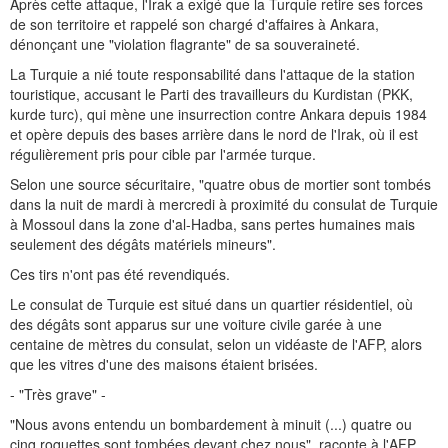
Après cette attaque, l'Irak a exigé que la Turquie retire ses forces
de son territoire et rappelé son chargé d'affaires à Ankara,
dénonçant une "violation flagrante" de sa souveraineté.
La Turquie a nié toute responsabilité dans l'attaque de la station
touristique, accusant le Parti des travailleurs du Kurdistan (PKK,
kurde turc), qui mène une insurrection contre Ankara depuis 1984
et opère depuis des bases arrière dans le nord de l'Irak, où il est
régulièrement pris pour cible par l'armée turque.
Selon une source sécuritaire, "quatre obus de mortier sont tombés
dans la nuit de mardi à mercredi à proximité du consulat de Turquie
à Mossoul dans la zone d'al-Hadba, sans pertes humaines mais
seulement des dégâts matériels mineurs".
Ces tirs n'ont pas été revendiqués.
Le consulat de Turquie est situé dans un quartier résidentiel, où
des dégâts sont apparus sur une voiture civile garée à une
centaine de mètres du consulat, selon un vidéaste de l'AFP, alors
que les vitres d'une des maisons étaient brisées.
- "Très grave" -
"Nous avons entendu un bombardement à minuit (...) quatre ou
cinq roquettes sont tombées devant chez nous", raconte à l'AFP