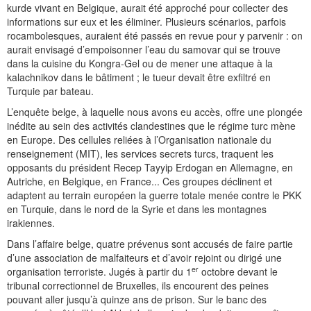
kurde vivant en Belgique, aurait été approché pour collecter des
informations sur eux et les éliminer. Plusieurs scénarios, parfois
rocambolesques, auraient été passés en revue pour y parvenir : on
aurait envisagé d’empoisonner l’eau du samovar qui se trouve
dans la cuisine du Kongra-Gel ou de mener une attaque à la
kalachnikov dans le bâtiment ; le tueur devait être exfiltré en
Turquie par bateau.
L’enquête belge, à laquelle nous avons eu accès, offre une plongée
inédite au sein des activités clandestines que le régime turc mène
en Europe. Des cellules reliées à l’Organisation nationale du
renseignement (MIT), les services secrets turcs, traquent les
opposants du président Recep Tayyip Erdogan en Allemagne, en
Autriche, en Belgique, en France... Ces groupes déclinent et
adaptent au terrain européen la guerre totale menée contre le PKK
en Turquie, dans le nord de la Syrie et dans les montagnes
irakiennes.
Dans l’affaire belge, quatre prévenus sont accusés de faire partie
d’une association de malfaiteurs et d’avoir rejoint ou dirigé une
er
organisation terroriste. Jugés à partir du 1
octobre devant le
tribunal correctionnel de Bruxelles, ils encourent des peines
pouvant aller jusqu’à quinze ans de prison. Sur le banc des