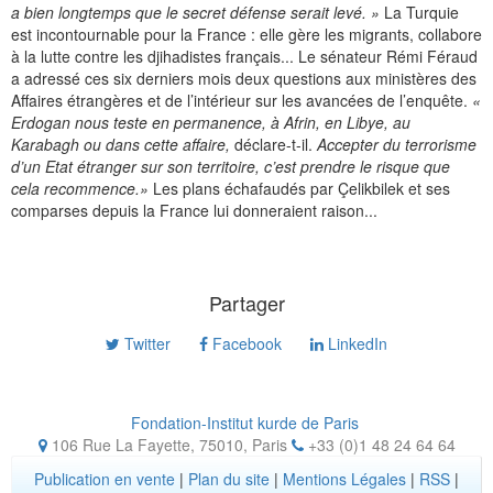
a bien longtemps que le secret défense serait levé. »
La Turquie
est incontournable pour la France : elle gère les migrants, collabore
à la lutte contre les djihadistes français... Le sénateur Rémi Féraud
a adressé ces six derniers mois deux questions aux ministères des
Affaires étrangères et de l’intérieur sur les avancées de l’enquête.
«
Erdogan nous teste en permanence, à Afrin, en Libye, au
Karabagh ou dans cette affaire,
déclare-t-il.
Accepter du terrorisme
d’un Etat étranger sur son territoire, c’est prendre le risque que
cela recommence.»
Les plans échafaudés par Çelikbilek et ses
comparses depuis la France lui donneraient raison...
Partager
Twitter
Facebook
LinkedIn
Fondation-Institut kurde de Paris
106 Rue La Fayette, 75010
,
Paris
+33 (0)1 48 24 64 64
Publication en vente
|
Plan du site
|
Mentions Légales
|
RSS
|