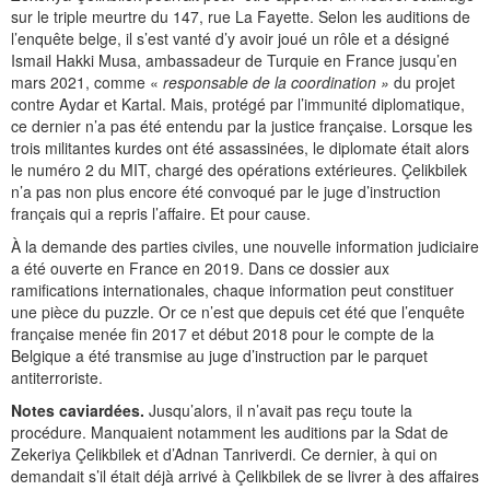
sur le triple meurtre du 147, rue La Fayette. Selon les auditions de
l’enquête belge, il s’est vanté d’y avoir joué un rôle et a désigné
Ismail Hakki Musa, ambassadeur de Turquie en France jusqu’en
mars 2021, comme «
responsable de la coordination »
du projet
contre Aydar et Kartal. Mais, protégé par l’immunité diplomatique,
ce dernier n’a pas été entendu par la justice française. Lorsque les
trois militantes kurdes ont été assassinées, le diplomate était alors
le numéro 2 du MIT, chargé des opérations extérieures. Çelikbilek
n’a pas non plus encore été convoqué par le juge d’instruction
français qui a repris l’affaire. Et pour cause.
À la demande des parties civiles, une nouvelle information judiciaire
a été ouverte en France en 2019. Dans ce dossier aux
ramifications internationales, chaque information peut constituer
une pièce du puzzle. Or ce n’est que depuis cet été que l’enquête
française menée fin 2017 et début 2018 pour le compte de la
Belgique a été transmise au juge d’instruction par le parquet
antiterroriste.
Notes caviardées.
Jusqu’alors, il n’avait pas reçu toute la
procédure. Manquaient notamment les auditions par la Sdat de
Zekeriya Çelikbilek et d’Adnan Tanriverdi. Ce dernier, à qui on
demandait s’il était déjà arrivé à Çelikbilek de se livrer à des affaires