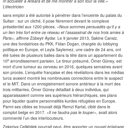
m’accueillir à Ankara et de me montrer à son tour la ville.»
L’électricien
sans emploi a été autorisé à pénétrer dans l’enceinte du palais du
Sultan : sur un cliché, il pose fièrement devant le complexe
présidentiel aux 1200 pièces.
«Nous sommes persuadés qu’il y a
un lien très fort entre ce réseau et l’assassinat de nos trois amies à
Paris», affirme
Zübeyir Aydar. Le 9 janvier 2013, Sakine Cansiz,
une des fondatrices du PKK, Fidan Dogan, chargée du lobbying
politique en Europe, et Leyla Saylemez, une cadre de 24 ans, ont
été tuées de plusieurs balles dans la tête dans un appartement du
e
10
arrondissement parisien. Le tireur présumé, Ömer Güney, est
mort d’une tumeur au cerveau en 2016, quelques semaines avant
son procès. L’enquête française et des révélations dans les médias
turcs avaient montré les nombreuses connections entre le suspect
et le MIT. Dans un enregistrement sonore antérieur à la mort des
trois militantes, Ömer Güney détaillait à deux individus, qui
apparaissaient comme ses supérieurs hiérarchiques, ses plans
pour liquider quatre personnalités kurdes réfugiées en Europe.
Parmi ses cibles se trouvait déjà Remzi Kartal, ciblé dans le
complot belge en 2017.
«Il ne faudra pas le louper»,
avait alors
commenté l’un des interlocuteurs.
Zekeriya Çelikbilek pourrait peut- être apporter un nouvel éclairage