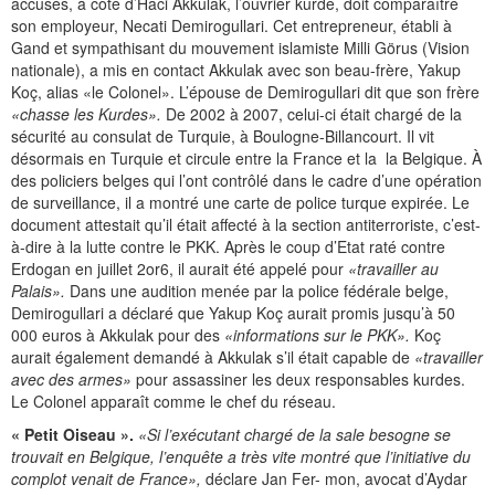
accusés, à côté d’Haci Akkulak, l’ouvrier kurde, doit comparaître
son employeur, Necati Demirogullari. Cet entrepreneur, établi à
Gand et sympathisant du mouvement islamiste Milli Görus (Vision
nationale), a mis en contact Akkulak avec son beau-frère, Yakup
Koç, alias «le Colonel». L’épouse de Demirogullari dit que son frère
«chasse les Kurdes».
De 2002 à 2007, celui-ci était chargé de la
sécurité au consulat de Turquie, à Boulogne-Billancourt. Il vit
désormais en Turquie et circule entre la France et la la Belgique. À
des policiers belges qui l’ont contrôlé dans le cadre d’une opération
de surveillance, il a montré une carte de police turque expirée. Le
document attestait qu’il était affecté à la section antiterroriste, c’est-
à-dire à la lutte contre le PKK. Après le coup d’Etat raté contre
Erdogan en juillet 2or6, il aurait été appelé pour
«travailler au
Palais».
Dans une audition menée par la police fédérale belge,
Demirogullari a déclaré que Yakup Koç aurait promis jusqu’à 50
000 euros à Akkulak pour des
«informations sur le PKK».
Koç
aurait également demandé à Akkulak s’il était capable de
«travailler
avec des armes»
pour assassiner les deux responsables kurdes.
Le Colonel apparaît comme le chef du réseau.
« Petit Oiseau ».
«Si l’exécutant chargé de la sale besogne se
trouvait en Belgique, l’enquête a très vite montré que l’initiative du
complot venait de France»,
déclare Jan Fer- mon, avocat d’Aydar