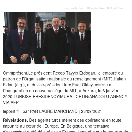
mis à jour le Jeudi 30 septembre 2021 à 18h43
Omniprésent.Le président Recep Tayyip Erdogan, ici entouré du
patron de l’Organisation nationale du renseignement (MIT),Hakan
Fidan (à g.), et duvice-président turc,Fuat Oktay, assiste à
l’inauguration du nouveau siège du MIT, à Ankara, le 6 janvier
2020.TURKISH PRESIDENCY/MURAT CETIN/ANADOLU AGENCY
VIA AFP
lepoint.fr | par PAR LAURE MARCHAND | 23/09/2021
Révélations.
Des agents turcs mènent des opérations en toute
impunité au cœur de l’Europe. En Belgique, une tentative
d’assassinat a été déjouée ; en France, l’enquête sur le meurtre de