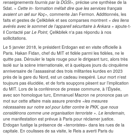
renseignements fournis par la DGSI»,
précise une synthèse de la
Sdat. «
Cette in- formation méfait dire que les services français
avaient un œil sur Koç»,
commente Jan Fermon. Additionnés, les
faits et gestes de Çelikbilek et ses comparses montrent
« des liens
avérés avec le sommet de l’appareil sécuritaire à Ankara »
ajoute-t-
il Contacté par
Le Point,
Çelikbilek n'a pas répondu à nos
sollicitations.
Le 5 janvier 2018, le président Erdogan est en visite officielle à
Paris. Hakan Fidan, chef du MIT et fidèle parmi les fidèles, ne le
quitte pas. Dérouler le tapis rouge pour le dirigeant turc, alors très
isolé sur la scène internationale, et à quelques jours du cinquième
anniversaire de l’assassinat des trois militantes kurdes en 2023
près de la gare du Nord, est un cadeau inespéré. Leur mort n'est
toujours pas élucidée, et de forts soupçons pèsent sur l’implication
du MIT. Lors de la conférence de presse commune, à l’Élysée,
avec son homologue turc, Emmanuel Macron ne prononce pas un
mot sur cette affaire mais assure prendre
«les mesures
nécessaires sur notre sol pour lutter contre le PKK, que nous
considérons comme une organisation terroriste ». Le lendemain,
une manifestation est prévue à Paris pour réclamer justice.
Erdogan fustige la présence de
«terroristes»
dans les rues de la
capitale. En coulisses de sa visite, le Reis a averti Paris du