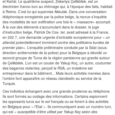
et Kartal. Le quatrième suspect, Zekeriya Çelikbilek, est un
électricien franco-turc au chômage qui, à l’époque des faits, habitait
à Reims. C’est lui qui supervise Akkulak. Dans une conversation
téléphonique enregistrée par la police belge, la recrue s’inquiète
des modalités de son exfiltration une fois le «
massacre»
accompli.
À la vue des éléments s’accumulant dans le dossier, le juge
d’instruction belge, Patrick De Cos- ter, avait adressé à la France,
en 202 7, une demande urgente d’entraide européenne pour «
un
attentat potentiellement imminent contre des politiciens kurdes de
premier plan».
L’enquête préliminaire conduite par la Sdat (sous-
direction antiterroriste de la police) pour la Belgique a dévoilé un
second groupe de Turcs de la région parisienne qui gravite autour
de Çelikbilek. L’un est un cousin de Yakup Koç, un autre, coutumier
des bagarres violentes, perçoit le RSA, un troisième est
entrepreneur dans le bâtiment... Mais leurs activités menées dans
l’ombre font apparaître un réseau clandestin au service de la
Turquie.
Ces individus échangent avec une grande prudence au téléphone.
Ils sont formés au codage des informations. Certains espionnent
les opposants turcs sur le sol français ou se livrent à des activités
en Belgique pour « l’Etat ». Ils communiquent avec un numéro turc,
qui est
« susceptible d’être utilisé par Yakup Koç selon des