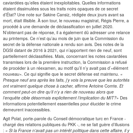
caviardées qu’elles étaient inexploitables. Quelles informations
étaient dissimulées sous les traits noirs opaques de ce secret
d’État? Une note sur Sakine Cansiz, rédigée deux jours avant sa
mort, était illisible. À son tour, le nouveau magistrat, Régis Pierre, a
procédé à une demande de déclassification en juillet 2020.
N’obtenant pas de réponse, il a également dû adresser une relance
au printemps. Ce n’est qu’au mois de juin que la Commission du
secret de la défense nationale a rendu son avis. Des notes de la
DGSI datant de 2016 à 2021, qui n’apportent rien de neuf, sont
partiellement déclassifiées. Mais, concernant les notes caviardées
transmises lors de la première instruction, la Commission a refusé
de procéder à un réexamen, au motif qu’il n’y avait pas d’«élément
nou
veau».
Ce qui signifie que le secret défense est maintenu.
«
Presque neuf ans après les
faits, j’y vois la preuve que les autorités
ont vraiment quelque chose à cacher,
affirme Antoine Comte.
Et
comment peut-on dire qu’il n’y a rien de nouveau alors que
l’enquête cible désormais explicitement l’implication du MIT?»
Des
informations potentiellement essentielles pour élucider le crime
demeurent inaccessibles.
Agit Polat, porte-parole du Conseil démocratique turc en France -
chargé des relations publiques du PKK -, ne se fait guère d’illusions
:
« Si la France n’avait pas un intérêt politique dans cette affaire, il y