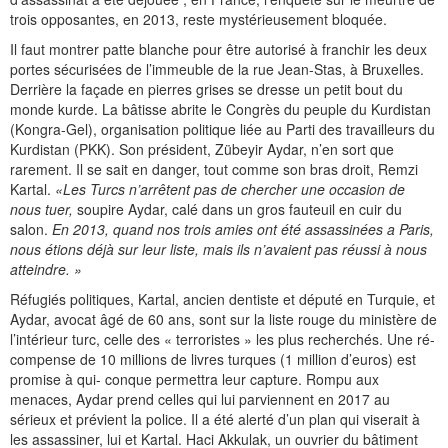
trois opposantes, en 2013, reste mystérieusement bloquée.
Il faut montrer patte blanche pour être autorisé à franchir les deux
portes sécurisées de l’immeuble de la rue Jean-Stas, à Bruxelles.
Derrière la façade en pierres grises se dresse un petit bout du
monde kurde. La bâtisse abrite le Congrès du peuple du Kurdistan
(Kongra-Gel), organisation politique liée au Parti des travailleurs du
Kurdistan (PKK). Son président, Zübeyir Aydar, n’en sort que
rarement. Il se sait en danger, tout comme son bras droit, Remzi
Kartal.
«Les Turcs n’arrêtent pas de chercher une occasion de
nous tuer,
soupire Aydar, calé dans un gros fauteuil en cuir du
salon.
En 2013, quand nos trois amies ont été assassinées a Paris,
nous étions déjà sur leur liste, mais ils n’avaient pas réussi à nous
atteindre. »
Réfugiés politiques, Kartal, ancien dentiste et député en Turquie, et
Aydar, avocat âgé de 60 ans, sont sur la liste rouge du ministère de
l’intérieur turc, celle des « terroristes » les plus recherchés. Une ré-
compense de 10 millions de livres turques (1 million d’euros) est
promise à qui- conque permettra leur capture. Rompu aux
menaces, Aydar prend celles qui lui parviennent en 2017 au
sérieux et prévient la police. Il a été alerté d’un plan qui viserait à
les assassiner, lui et Kartal. Haci Akkulak, un ouvrier du bâtiment