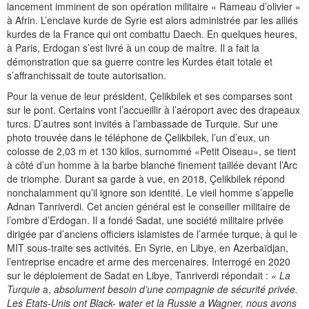
lancement imminent de son opération militaire « Rameau d’olivier »
à Afrin. L’enclave kurde de Syrie est alors administrée par les alliés
kurdes de la France qui ont combattu Daech. En quelques heures,
à Paris, Erdogan s’est livré à un coup de maître. Il a fait la
démonstration que sa guerre contre les Kurdes était totale et
s’affranchissait de toute autorisation.
Pour la venue de leur président, Çelikbilek et ses comparses sont
sur le pont. Certains vont l’accueillir à l’aéroport avec des drapeaux
turcs. D’autres sont invités à l’ambassade de Turquie. Sur une
photo trouvée dans le téléphone de Çelikbilek, l’un d’eux, un
colosse de 2,03 m et 130 kilos, surnommé «Petit Oiseau», se tient
à côté d’un homme à la barbe blanche finement taillée devant l’Arc
de triomphe. Durant sa garde à vue, en 2018, Çelikbilek répond
nonchalamment qu’il ignore son identité. Le vieil homme s’appelle
Adnan Tanriverdi. Cet ancien général est le conseiller militaire de
l’ombre d’Erdogan. Il a fondé Sadat, une société militaire privée
dirigée par d’anciens officiers islamistes de l’armée turque, à qui le
MIT sous-traite ses activités. En Syrie, en Libye, en Azerbaïdjan,
l’entreprise encadre et arme des mercenaires. Interrogé en 2020
sur le déploiement de Sadat en Libye, Tanriverdi répondait :
« La
Turquie
a,
absolument besoin d’une compagnie de sécurité privée.
Les Etats-Unis ont Black- water et la Russie a Wagner, nous avons