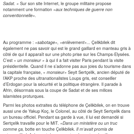
Sadat. »
Sur son site Internet, le groupe militaire propose
notamment une formation
«aux techniques de guerre non
conventionnelle».
Au programme :
«sabotage», «enlèvement»...
Çelikbilek dit
également ne pas savoir qui est le grand gaillard en manteau gris à
côté de qui il apparaît sur une photo prise sur les Champs-Elysées.
C’est «
un monsieur »
à qui il a fait visiter Paris pendant la visite
présidentielle. Quand il ne s’adonne pas aux joies du tourisme dans
la capitale française, «
monsieur»
Seyit Sertçelik, ancien député de
l’AKP proche des ultranationalistes Loups gris, est conseiller
d’Erdogan pour la sécurité et la politique étrangère. Il parade à
Afrin, désormais sous la coupe de Sadat et de ses milices
islamistes proturques.
Parmi les photos extraites du téléphone de Çelikbilek, on en trouve
aussi une de Yakup Koç, le Colonel, au côté de Seyit Sertçelik dans
un bureau officiel. Pendant sa garde à vue, il lui est demandé si
Sertçelik travaille pour le MIT.
«Dans un ministère ou un truc
comme ça,
botte en touche Çelikbilek.
Il m’avait promis de