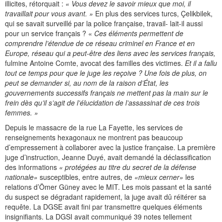
illicites, rétorquait :
« Vous devez le savoir mieux que moi, il
travaillait pour vous avant. »
En plus des services turcs, Çelikbilek,
qui se savait surveillé par la police française, travail- lait-il aussi
pour un service français ? «
Ces éléments permettent de
comprendre l’étendue de ce réseau criminel en France et en
Europe, réseau qui a peut-être des liens avec les services français,
fulmine Antoine Comte, avocat des familles des victimes.
Et il a fallu
tout ce temps pour que le juge les reçoive ? Une fois de plus, on
peut se demander si, au nom de la raison d’État, les
gouvernements successifs français ne mettent pas la main sur le
frein dès qu’il s’agit de l’élucidation de l’assassinat de ces trois
femmes. »
Depuis le massacre de la rue La Fayette, les services de
renseignements hexagonaux ne montrent pas beaucoup
d’empressement à collaborer avec la justice française. La première
juge d’instruction, Jeanne Duyé, avait demandé la déclassification
des informations
« protégées au titre du secret de la défense
nationale»
susceptibles, entre autres, de
«mieux cerner»
les
relations d’Ömer Güney avec le MIT. Les mois passant et la santé
du suspect se dégradant rapidement, la juge avait dû réitérer sa
requête. La DGSE avait fini par transmettre quelques éléments
insignifiants. La DGSI avait communiqué 39 notes tellement