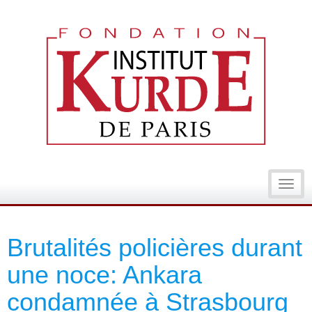
Toggl
navig
Brutalités policières durant
une noce: Ankara
condamnée à Strasbourg