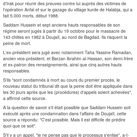
d'Irak pour réunir des preuves contre lui auprès des victimes de
l'opération Anfal et sur le gazage du village kurde de Halabja, qui a
fait 5.000 morts, début 1988.
Saddam Hussein et sept anciens hauts responsables de son
régime seront jugés à partir du 19 octobre pour le massacre de
143 chiites en 1982 à Doujaïl, au nord de Bagdad. Ils risquent la
peine de mort.
L'ex-président sera jugé avec notamment Taha Yassine Ramadan,
ancien vice-président, et Barzan Ibrahim al-Hassan, son demi-frère
et ex-patron des renseignements, ainsi que cinq autres hauts
responsables.
S'ils "sont condamnés à mort au cours du premier procès, le
nouveau statut du tribunal dit que la peine doit être appliquée dans
les 30 jours après que les (procédures) d'appels soient achevées",
a affirmé cette source.
A la question de savoir s'il était possible que Saddam Hussein soit
exécuté après une condamnation dans l'affaire de Doujaïl, cette
source a répondu: "C'est possible. Mais il est difficile de prédire
quoi que ce soit".
S'il y a un appel, "je ne pense pas que le processus s'enlise", a-t-